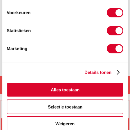
24 april 2026
Voorkeuren
Statistieken
«
1
2
3
»
Marketing
Details tonen
Nederland / België
Alles toestaan
Selectie toestaan
Weigeren
Vind uw dealer