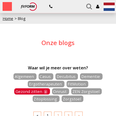
Home
Blog
Onze blogs
Waar wil je meer over weten?
Algemeen
Casus
Decubitus
Dementie
Ergotherapeuten
FitMotion
Gezond zitten
Onrust
ZEN Zorgstoel
x
Zitoplossing
Zorgstoel
«
1
2
3
»