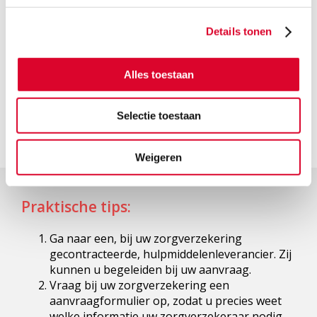
komen voor een aangepaste fauteuil.
Details tonen
Handig om te weten:
In 2025 hoeft u geen
eigen bijdrage te betalen als u in aanmerking
komt voor een aangepaste stoel in bruikleen.
Alles toestaan
Ook betaalt u geen eigen risico.
Selectie toestaan
Weigeren
Praktische tips:
Ga naar een, bij uw zorgverzekering
gecontracteerde, hulpmiddelenleverancier. Zij
kunnen u begeleiden bij uw aanvraag.
Vraag bij uw zorgverzekering een
aanvraagformulier op, zodat u precies weet
welke informatie uw zorgverzekeraar nodig