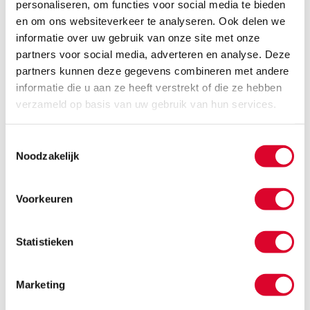
personaliseren, om functies voor social media te bieden
en om ons websiteverkeer te analyseren. Ook delen we
Een fauteuil die vergoed wordt vanuit de
zorgverzekering ontvangt u in de regel in
informatie over uw gebruik van onze site met onze
bruikleen. Dit betekent dat u niet de eigenaar
partners voor social media, adverteren en analyse. Deze
van de fauteuil wordt. Wanneer de zorgstoel niet
partners kunnen deze gegevens combineren met andere
meer nodig is, gaat deze terug naar de
informatie die u aan ze heeft verstrekt of die ze hebben
zorgverzekeraar.
verzameld op basis van uw gebruik van hun services.
Zorgverzekeraars werken samen met een aantal
hulpmiddelenleveranciers. Een handig overzicht
Toestemmingsselectie
met de landelijk actieve leveranciers per
Noodzakelijk
zorgverzekeraar vindt u
hier
. Elke
zorgverzekeraar heeft een eigen
Voorkeuren
aanvraagprocedure en eigen aanvraagcriteria.
De meest geleverde stoel via de zorgverzekeraar
Statistieken
is de
Fitform Vario 570 zorgfauteuil
.
Deze
fauteuil
kan worden uitgerust met een groot
aantal speciale aanpassingen. Wat uw situatie
Marketing
ook is, een verwijzing van een arts en/of
ergotherapeut is nodig om in aanmerking te