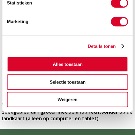
Statistieken
Marketing
Zitadvies aan huis
Details tonen
Met showroom
Alles toestaan
ZEN Zorgstoel
Selectie toestaan
Weigeren
Wanneer u geen Fitform-dealer ziet, maak het
zoekgebied dan groter met de knop rechtsonder op de
landkaart (alleen op computer en tablet).