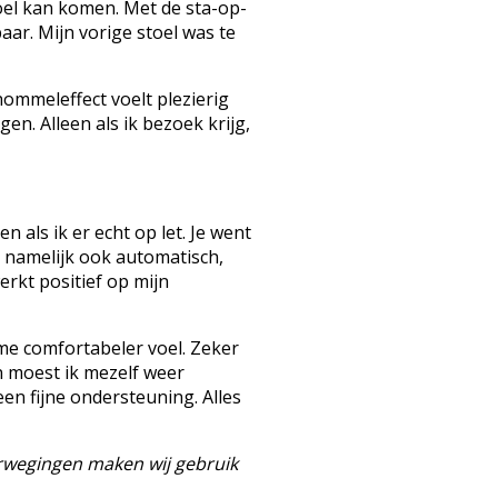
toel kan komen. Met de sta-op-
baar. Mijn vorige stoel was te
chommeleffect voelt plezierig
n. Alleen als ik bezoek krijg,
n als ik er echt op let. Je went
am namelijk ook automatisch,
erkt positief op mijn
 me comfortabeler voel. Zeker
n moest ik mezelf weer
en fijne ondersteuning. Alles
erwegingen maken wij gebruik