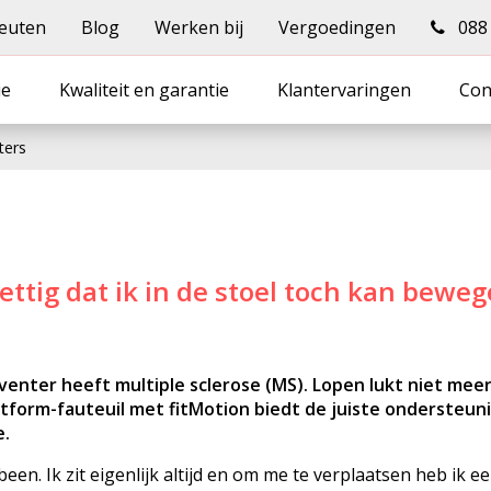
euten
Blog
Werken bij
Vergoedingen
088 -
ie
Kwaliteit en garantie
Klantervaringen
Con
ters
ettig dat ik in de stoel toch kan bewe
enter heeft multiple sclerose (MS). Lopen lukt niet meer,
itform-fauteuil met fitMotion biedt de juiste ondersteuni
e.
een. Ik zit eigenlijk altijd en om me te verplaatsen heb ik e