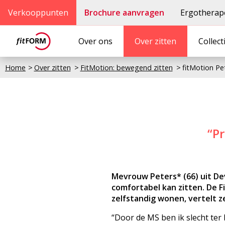
Verkooppunten
Brochure aanvragen
Ergotherap
Over ons
Over zitten
Collect
Home
Over zitten
FitMotion: bewegend zitten
fitMotion Pe
“Pr
Mevrouw Peters* (66) uit Dev
comfortabel kan zitten. De F
zelfstandig wonen, vertelt z
“Door de MS ben ik slecht ter b