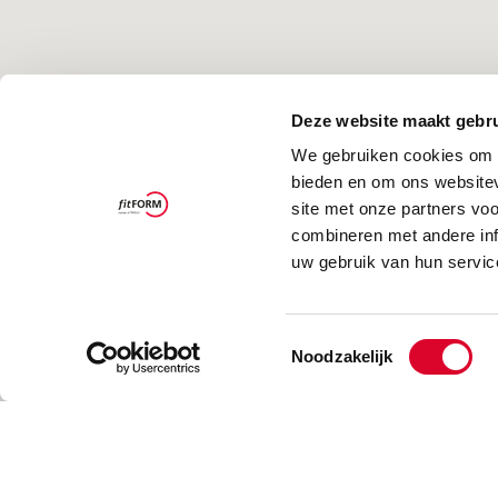
Deze website maakt gebru
We gebruiken cookies om c
bieden en om ons websitev
site met onze partners vo
combineren met andere inf
uw gebruik van hun servic
Toestemmingsselectie
Noodzakelijk
12
12
58
58