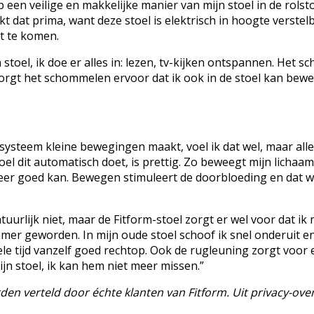
op een veilige en makkelijke manier van mijn stoel in de rols
kt dat prima, want deze stoel is elektrisch in hoogte verstel
it te komen.
stoel, ik doe er alles in: lezen, tv-kijken ontspannen. Het s
gt het schommelen ervoor dat ik ook in de stoel kan bewege
-systeem kleine bewegingen maakt, voel ik dat wel, maar allee
toel dit automatisch doet, is prettig. Zo beweegt mijn licha
 meer goed kan. Bewegen stimuleert de doorbloeding en dat w
uurlijk niet, maar de Fitform-stoel zorgt er wel voor dat ik
amer geworden. In mijn oude stoel schoof ik snel onderuit e
le tijd vanzelf goed rechtop. Ook de rugleuning zorgt voor e
mijn stoel, ik kan hem niet meer missen.”
en verteld door échte klanten van Fitform. Uit privacy-ov