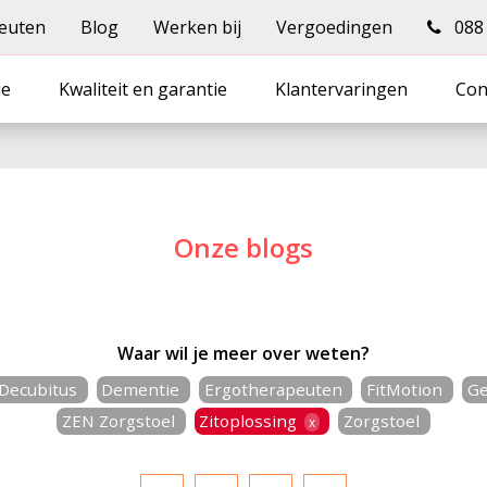
euten
Blog
Werken bij
Vergoedingen
088 -
ie
Kwaliteit en garantie
Klantervaringen
Con
Onze blogs
Waar wil je meer over weten?
Decubitus
Dementie
Ergotherapeuten
FitMotion
Ge
ZEN Zorgstoel
Zitoplossing
Zorgstoel
x