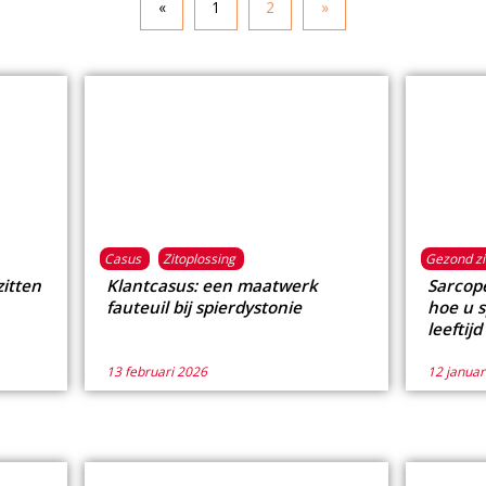
«
1
2
»
Casus
Zitoplossing
Gezond zi
zitten
Klantcasus: een maatwerk
Sarcop
fauteuil bij spierdystonie
hoe u 
leeftij
13 februari 2026
12 januar