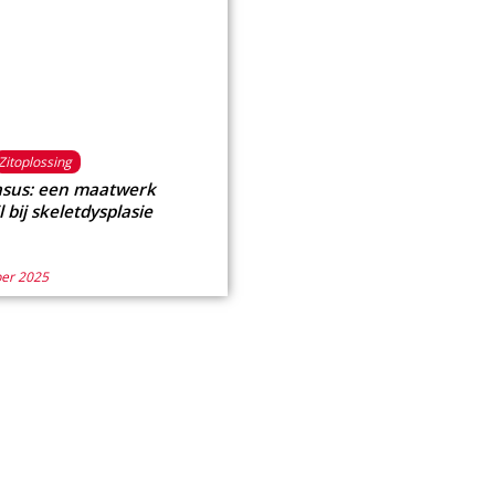
Zitoplossing
asus: een maatwerk
l bij skeletdysplasie
er 2025