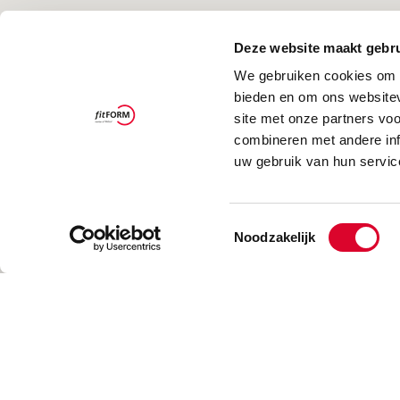
Deze website maakt gebru
We gebruiken cookies om c
bieden en om ons websitev
site met onze partners vo
combineren met andere inf
uw gebruik van hun servic
Toestemmingsselectie
Noodzakelijk
12
12
58
58
6
6
3
3