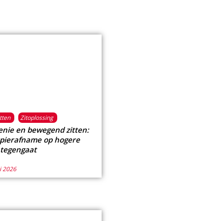
tten
Zitoplossing
enie en bewegend zitten:
spierafname op hogere
d tegengaat
i 2026