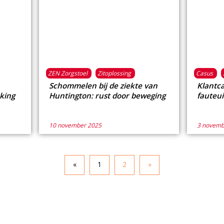
ZEN Zorgstoel
Zitoplossing
Casus
Schommelen bij de ziekte van
Klantc
rking
Huntington: rust door beweging
fauteui
10 november 2025
3 novemb
«
1
2
»