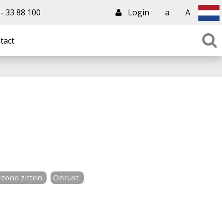
 33 88 100
Login
a
A
tact
zond zitten
Onrust