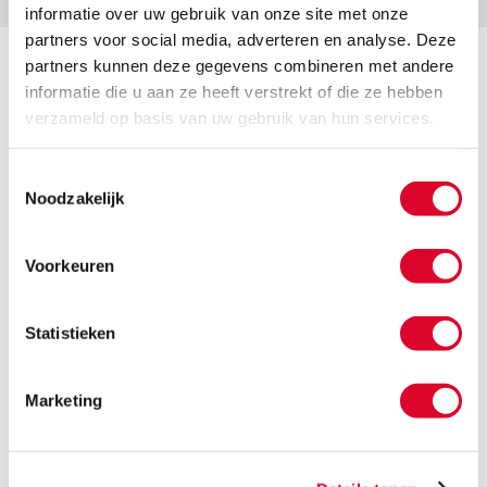
informatie over uw gebruik van onze site met onze
partners voor social media, adverteren en analyse. Deze
partners kunnen deze gegevens combineren met andere
informatie die u aan ze heeft verstrekt of die ze hebben
verzameld op basis van uw gebruik van hun services.
Experiment
Toestemmingsselectie
Als innovator onderzoekt de Vlaamse dementie-
Noodzakelijk
expert telkens nieuwe toepassingen om het
welzijn van mensen met dementie te verhogen.
Daarom is er nu een bijkomend project
Voorkeuren
opgestart waarbij de persoon in de ZEN
Zorgstoel omvattend ‘toegedekt’ of ‘geknuffeld’
kan worden met de verzwaringsdeken Sens-Aid.
Statistieken
“Om nog meer de primaire lichamelijke zintuigen
te stimuleren, zodat zowel een ritmische
Marketing
schommelende, gestabiliseerde als zintuiglijk
geïnformeerde positionering aangeboden kan
worden.”