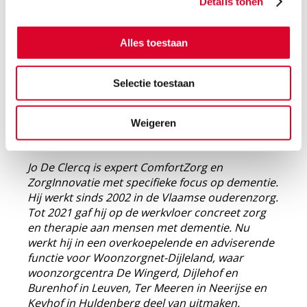
Details tonen
Conclusie
Alles toestaan
Schommelen blijkt een succesvolle manier om
het lichaamseigenaarschap te vergroten en op
die manier onrust te verminderen.
Selectie toestaan
Ontwikkelingen zoals de ZEN Zorgstoel spelen
hierbij een belangrijke rol. Door het brein een
Weigeren
handje te helpen kunnen we het welzijn van
mensen met dementie verbeteren.
Jo De Clercq is expert ComfortZorg en
ZorgInnovatie met specifieke focus op dementie.
Hij werkt sinds 2002 in de Vlaamse ouderenzorg.
Tot 2021 gaf hij op de werkvloer concreet zorg
en therapie aan mensen met dementie. Nu
werkt hij in een overkoepelende en adviserende
functie voor Woonzorgnet-Dijleland, waar
woonzorgcentra De Wingerd, Dijlehof en
Burenhof in Leuven, Ter Meeren in Neerijse en
Keyhof in Huldenberg deel van uitmaken.