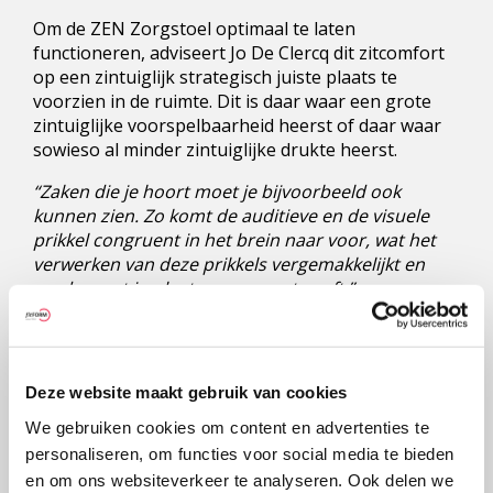
Om de ZEN Zorgstoel optimaal te laten
functioneren, adviseert Jo De Clercq dit zitcomfort
op een zintuiglijk strategisch juiste plaats te
voorzien in de ruimte. Dit is daar waar een grote
zintuiglijke voorspelbaarheid heerst of daar waar
sowieso al minder zintuiglijke drukte heerst.
“Zaken die je hoort moet je bijvoorbeeld ook
kunnen zien. Zo komt de auditieve en de visuele
prikkel congruent in het brein naar voor, wat het
verwerken van deze prikkels vergemakkelijkt en
eerder rust in plaats van onrust geeft.”
Verder benadrukt hij dat de stoel in elke fase van
dementie toepasbaar is.
Deze website maakt gebruik van cookies
“Ook als mensen met meer gevorderde dementie
niet meer kunnen stappen en steunen, kan de ZEN
We gebruiken cookies om content en advertenties te
Zorgstoel zorgen voor een zintuiglijk
personaliseren, om functies voor social media te bieden
geïnformeerde positionering.”
en om ons websiteverkeer te analyseren. Ook delen we